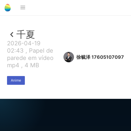
千夏
2026-04-19
02:43 , Papel de
徐毓泽 17605107097
parede em vídeo
mp4 , 4 MB
Anime