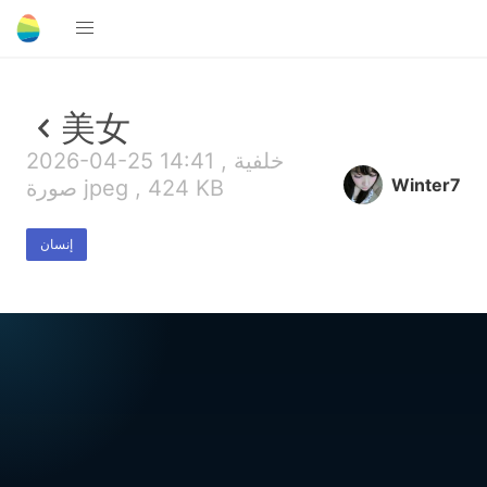
美女
2026-04-25 14:41 , خلفية
Winter7
صورة jpeg , 424 KB
إنسان