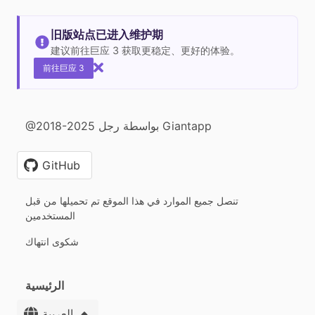
旧版站点已进入维护期
建议前往巨应 3 获取更稳定、更好的体验。
前往巨应 3
@2018-2025 بواسطة رجل Giantapp
GitHub
تنصل جميع الموارد في هذا الموقع تم تحميلها من قبل
المستخدمين
شكوى انتهاك
الرئيسية
العربية