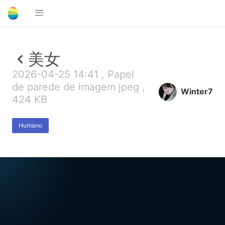
美女
2026-04-25 14:41 , Papel
de parede de imagem jpeg ,
Winter7
424 KB
Humano