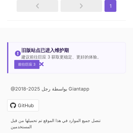
1
旧版站点已进入维护期
建议前往巨应 3 获取更稳定、更好的体验。
前往巨应 3
@2018-2025 بواسطة رجل Giantapp
GitHub
تنصل جميع الموارد في هذا الموقع تم تحميلها من قبل
المستخدمين