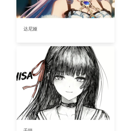
达尼娅
千咲