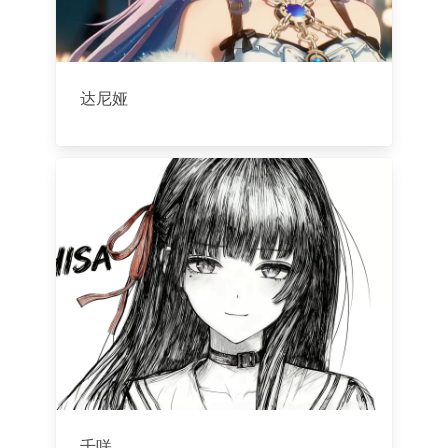
达尼娅
千咲