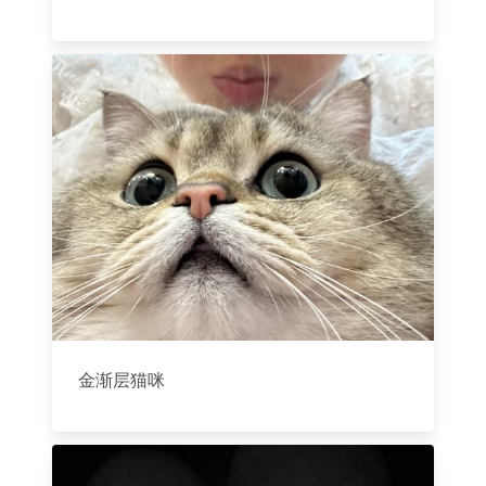
金渐层猫咪