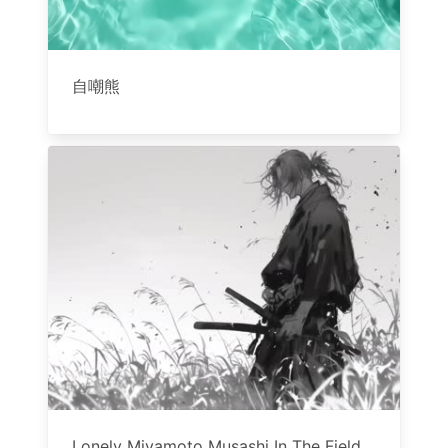
自嘲熊
Lonely Miyamoto Musashi In The Field