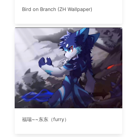
Bird on Branch (ZH Wallpaper)
福瑞~~东东（furry）