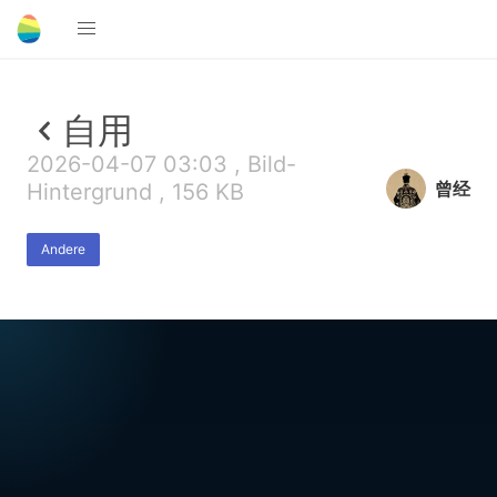
自用
2026-04-07 03:03 , Bild-
曾经
Hintergrund , 156 KB
Andere