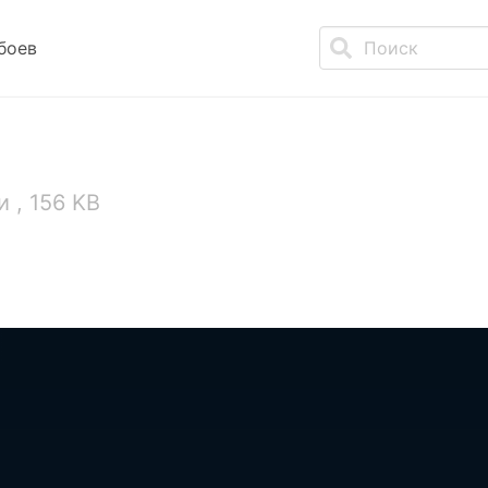
боев
 , 156 KB