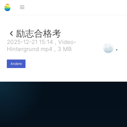
励志合格考
2025-12-21 15:14 , Video-
。
Hintergrund mp4 , 3 MB
Andere