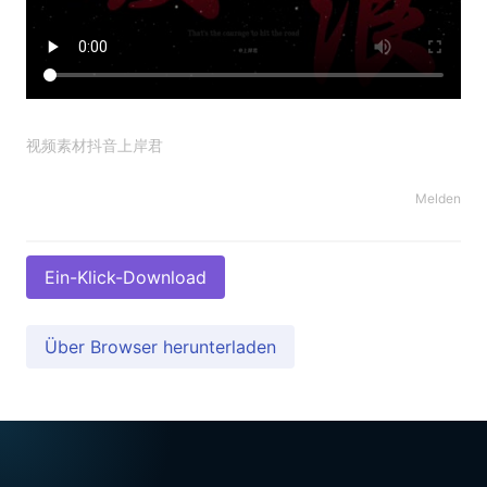
视频素材抖音上岸君
Melden
Ein-Klick-Download
Über Browser herunterladen