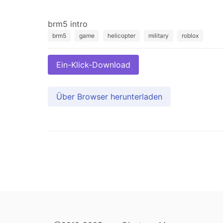
brm5
game
helicopter
military
roblox
Ein-Klick-Download
Über Browser herunterladen