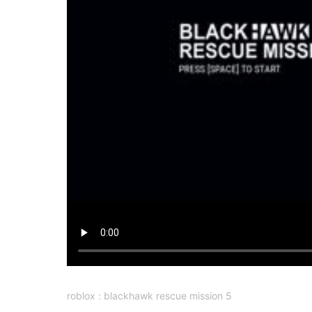
roblox : blackhawk rescue mission 5