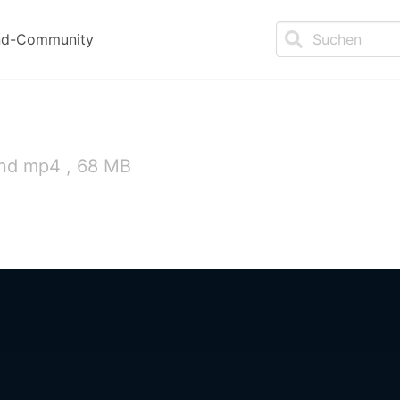
nd-Community
und mp4 , 68 MB