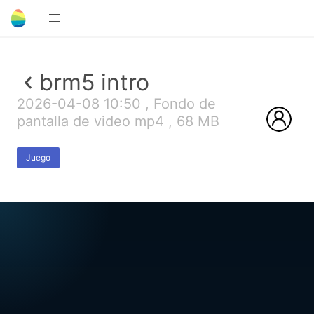
brm5 intro
2026-04-08 10:50 , Fondo de
pantalla de video mp4 , 68 MB
Juego