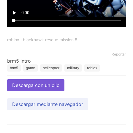
roblox : blackhawk rescue mission 5
Reportar
brm5
game
helicopter
military
roblox
Descarga con un clic
Descargar mediante navegador