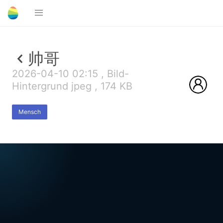
帅哥
2026-04-10 02:15 , Bild-
Hintergrund jpeg , 174 KB
Mensch