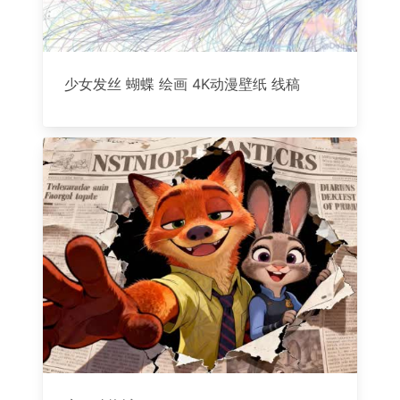
少女发丝 蝴蝶 绘画 4K动漫壁纸 线稿