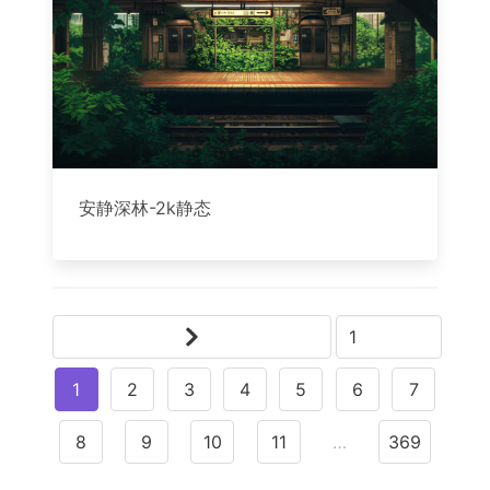
安静深林-2k静态
1
2
3
4
5
6
7
8
9
10
11
…
369