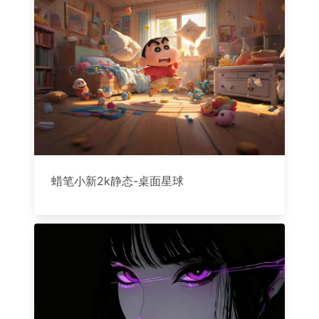
蜡笔小新2k静态-桌面星球