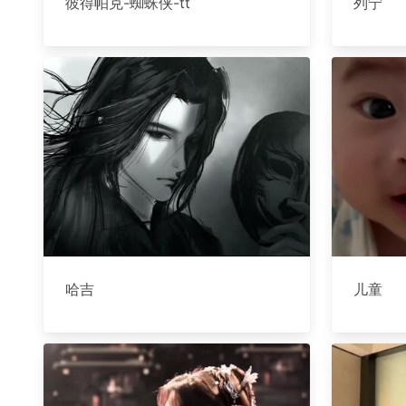
彼得帕克-蜘蛛侠-tt
列宁
哈吉
儿童