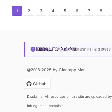
1
2
3
4
5
6
7
8
旧版站点已进入维护期
建议前往巨应 3 获取
@2018-2025 by Giantapp Man
GitHub
Disclaimer All resources on this site are uploaded b
Infringement complaint