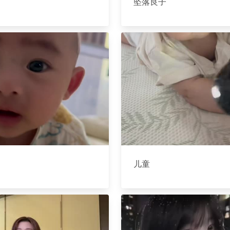
坠落良子
儿童