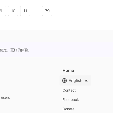
9
10
11
…
79
更稳定、更好的体验。
Home
English
Contact
y users
Feedback
Donate