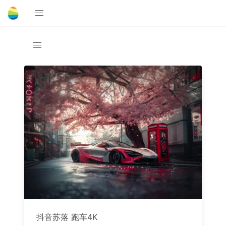
抖音苏落 跑车4K