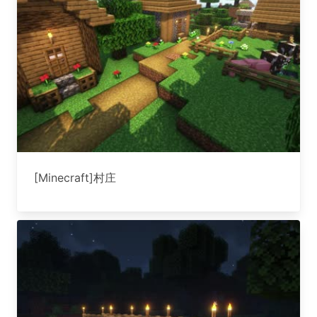
[Minecraft]村庄