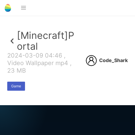
[Minecraft]P
ortal
2024-03-09 04:46 ,
Code_Shark
Video Wallpaper mp4 ,
23 MB
Game