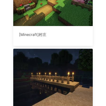
[Minecraft]村庄