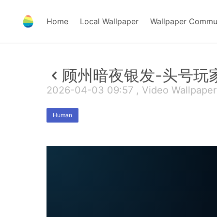
Home
Local Wallpaper
Wallpaper Commu
顾州暗夜银发-头号玩
2026-04-03 09:57 , Video Wallpaper
Human