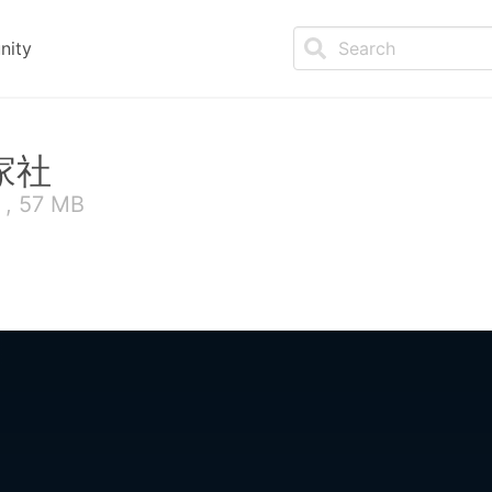
nity
家社
 , 57 MB