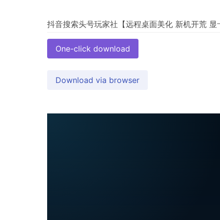
One-click download
Download via browser