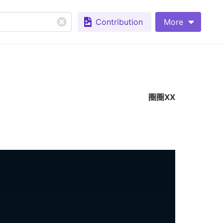
Contribution
More
圈圈XX