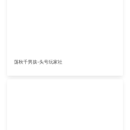
荡秋千男孩-头号玩家社