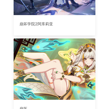
崩坏学院2阿库莉亚
崩坏