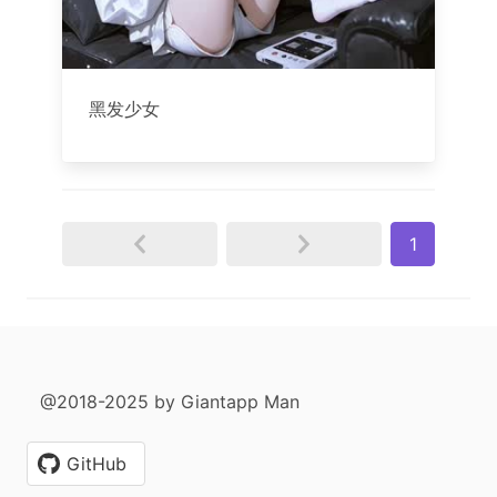
黑发少女
1
@2018-2025 by Giantapp Man
GitHub