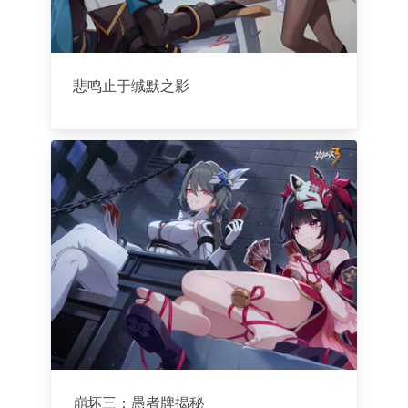
悲鸣止于缄默之影
崩坏三：愚者牌揭秘