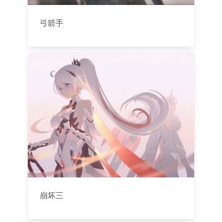
弓箭手
崩坏三