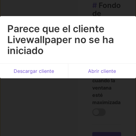
#
Fondo
de
pantalla
Parece que el cliente
Livewallpaper no se ha
Pausar o
detener el
iniciado
fondo de
pantalla de
todas las
Descargar cliente
Abrir cliente
pantallas
cuando la
ventana
esté
maximizada