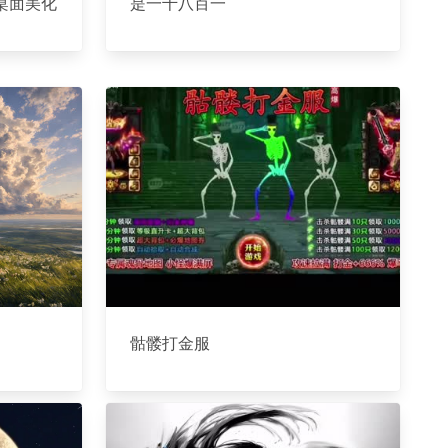
桌面美化
是一千八百一
骷髅打金服