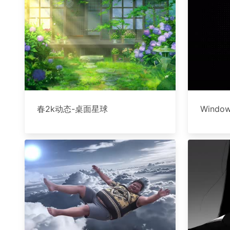
春2k动态-桌面星球
Wind