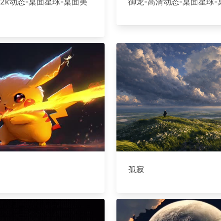
龙 2k动态-桌面星球-桌面美
御龙-高清动态-桌面星球-
孤寂