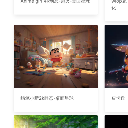
Anime girl 4K动态-超火-桌面星球
wlop
化
蜡笔小新2k静态-桌面星球
皮卡丘