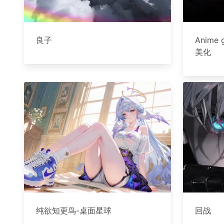
良子
Anime
美化
纯欲知更鸟-桌面星球
回战