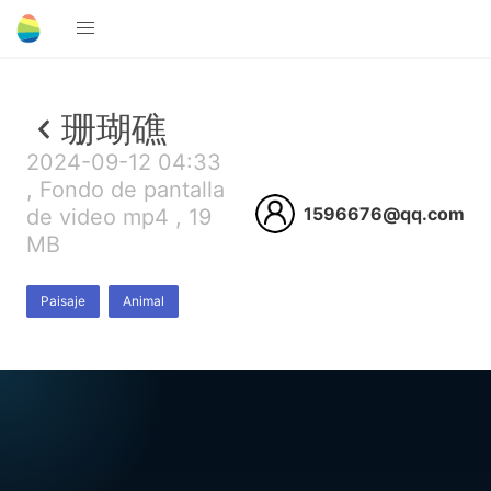
珊瑚礁
2024-09-12 04:33
, Fondo de pantalla
1596676@qq.com
de video mp4 , 19
MB
Paisaje
Animal