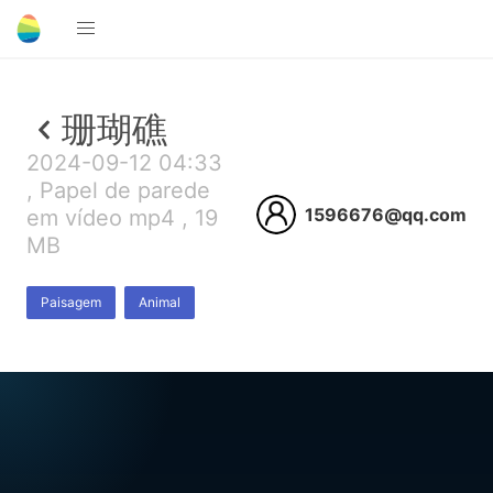
珊瑚礁
2024-09-12 04:33
, Papel de parede
1596676@qq.com
em vídeo mp4 , 19
MB
Paisagem
Animal