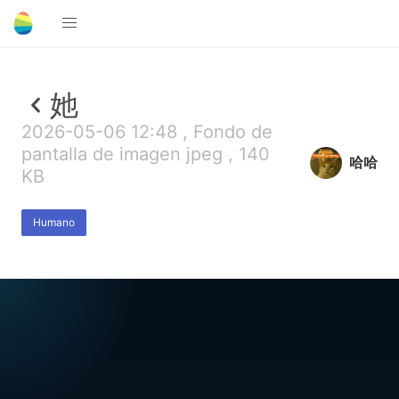
她
2026-05-06 12:48 , Fondo de
pantalla de imagen jpeg , 140
哈哈
KB
Humano