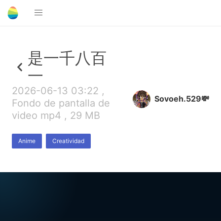
是一千八百
一
2026-06-13 03:22 ,
Sovoeh.529💸
Fondo de pantalla de
video mp4 , 29 MB
Anime
Creatividad