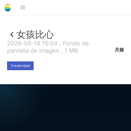
女孩比心
2026-06-14 15:04 , Fondo de
月姬
pantalla de imagen , 1 MB
Creatividad