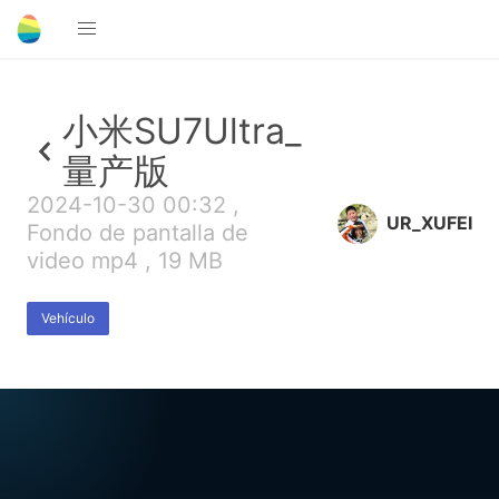
小米SU7Ultra_
量产版
2024-10-30 00:32 ,
UR_XUFEI
Fondo de pantalla de
video mp4 , 19 MB
Vehículo