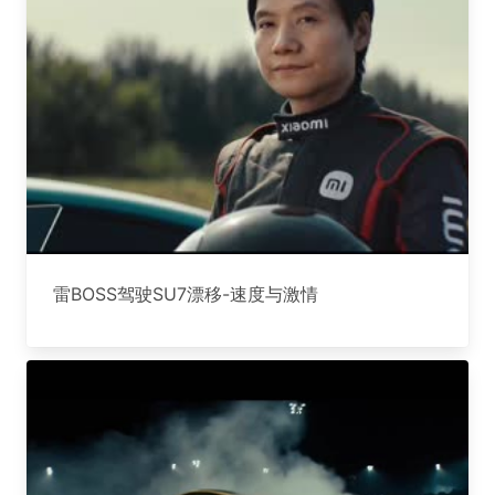
雷BOSS驾驶SU7漂移-速度与激情