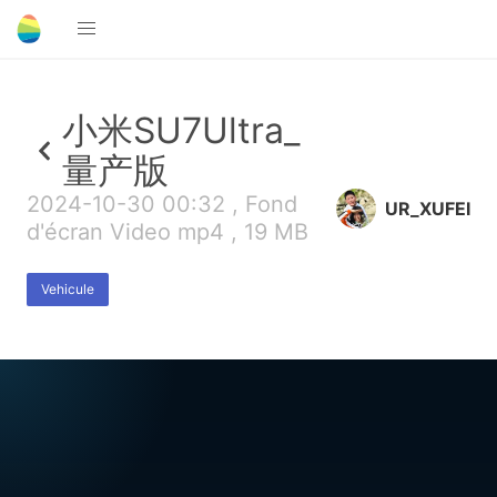
小米SU7Ultra_
量产版
2024-10-30 00:32 , Fond
UR_XUFEI
d'écran Video mp4 , 19 MB
Vehicule