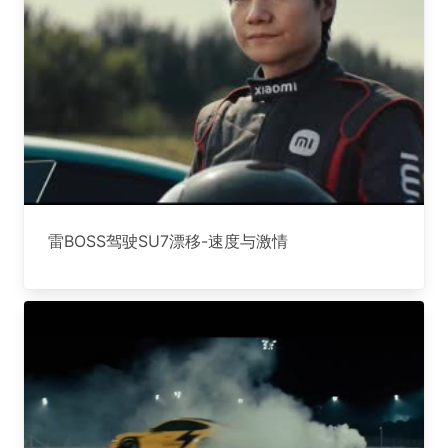
雷BOSS驾驶SU7漂移-速度与激情