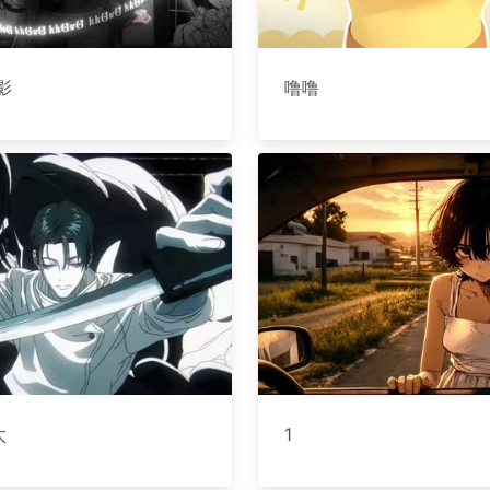
影
噜噜
太
1