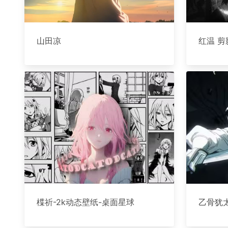
山田凉
红温 剪
楪祈-2k动态壁纸-桌面星球
乙骨犹