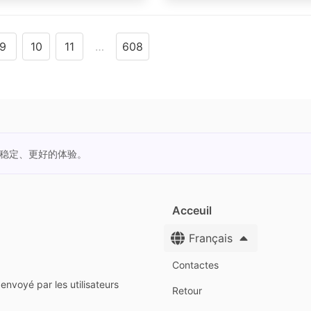
9
10
11
…
608
更稳定、更好的体验。
Acceuil
Français
Contactes
envoyé par les utilisateurs
Retour