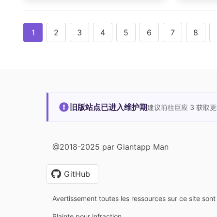
1
2
3
4
5
6
7
8
旧版站点已进入维护期
建议前往巨应 3 获取
@2018-2025 par Giantapp Man
GitHub
Avertissement toutes les ressources sur ce site sont 
Plainte pour infraction