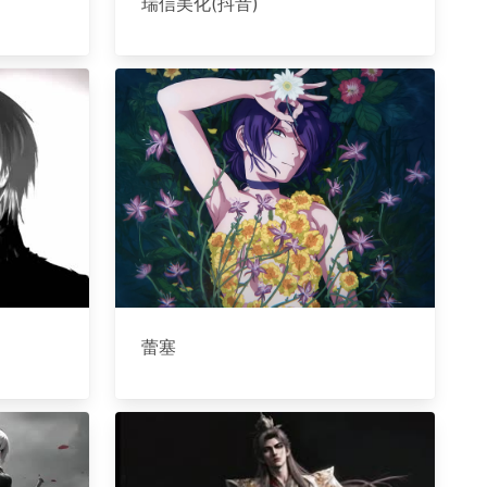
瑞信美化(抖音)
蕾塞