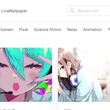
LiveWallpaper
Humain
Pixel
Science fiction
Relax
Animation
T