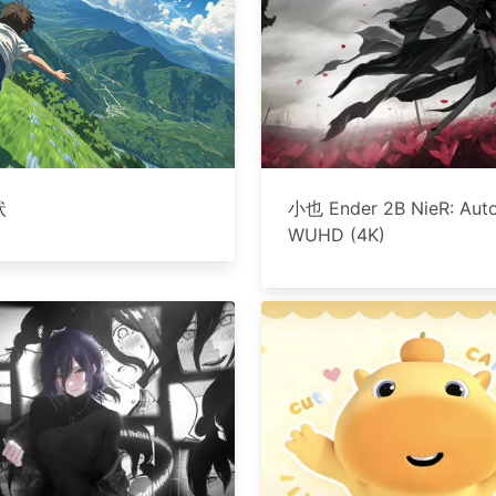
状
小也 Ender 2B NieR: Aut
WUHD (4K)