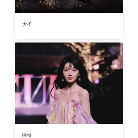
大圣
曦薇