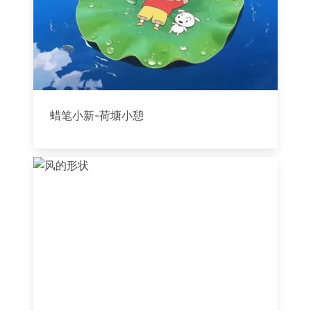
蜡笔小新-荷塘小憩