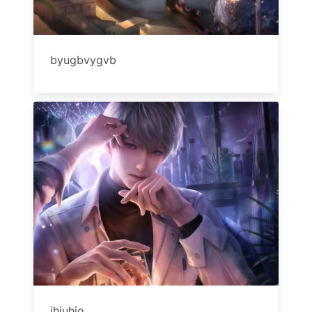
byugbvygvb
jhiuhio