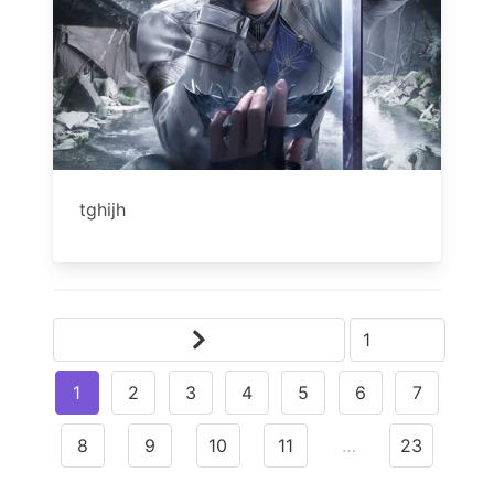
tghijh
1
2
3
4
5
6
7
8
9
10
11
…
23