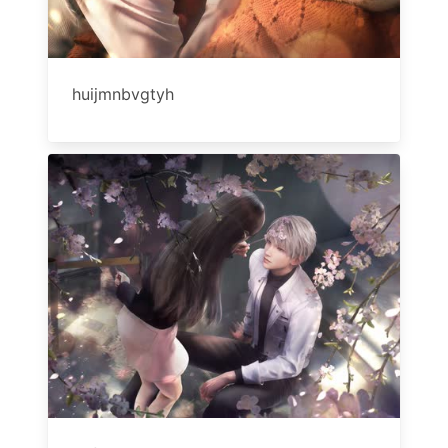
huijmnbvgtyh