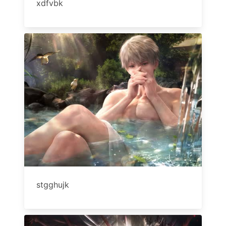
xdfvbk
stgghujk