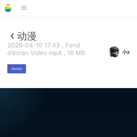
动漫
2026-04-10 17:43 , Fond
小z
d'écran Video mp4 , 16 MB
Anime