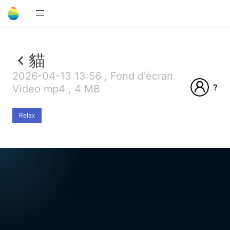
貓
2026-04-13 13:56 , Fond d'écran
?
Video mp4 , 4 MB
Relax