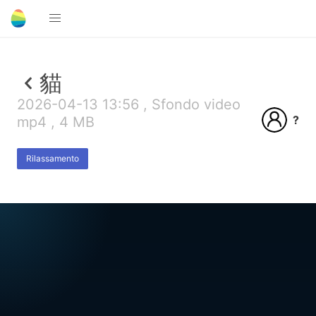
貓
2026-04-13 13:56 , Sfondo video
?
mp4 , 4 MB
Rilassamento