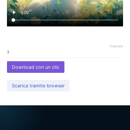
Segnala
Download con un clic
Scarica tramite browser