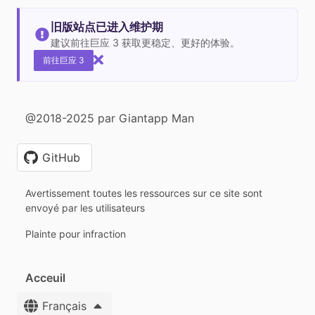
旧版站点已进入维护期
建议前往巨应 3 获取更稳定、更好的体验。
前往巨应 3
@2018-2025 par Giantapp Man
GitHub
Avertissement toutes les ressources sur ce site sont
envoyé par les utilisateurs
Plainte pour infraction
Acceuil
Français