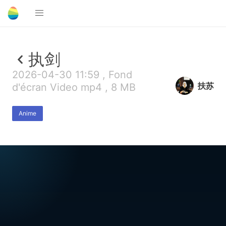
执剑
2026-04-30 11:59 , Fond
扶苏
d'écran Video mp4 , 8 MB
Anime