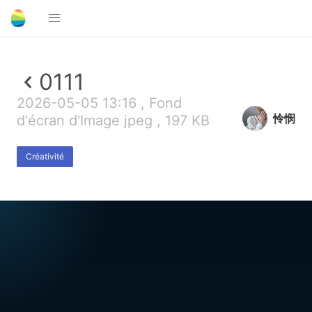
0111
2026-05-05 13:16 , Fond
怜悯
d'écran d'Image jpeg , 197 KB
Créativité