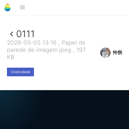
0111
2026-05-05 13:16 , Papel de
parede de imagem jpeg , 197
怜悯
KB
Criatividade