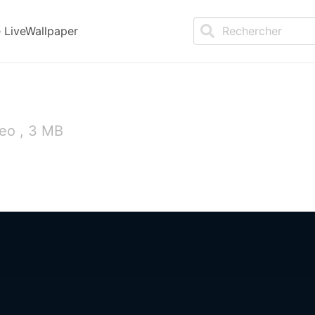
LiveWallpaper
eo , 3 MB