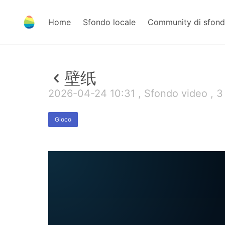
Home
Sfondo locale
Community di sfond
壁纸
2026-04-24 10:31 , Sfondo video , 
Gioco