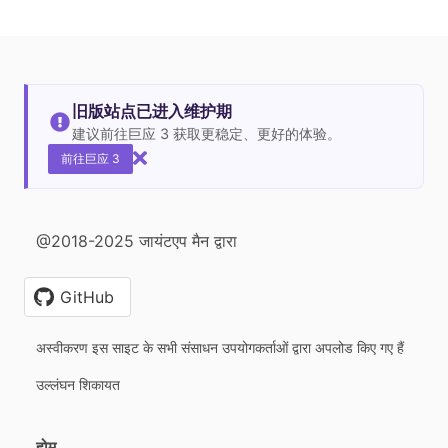
旧版站点已进入维护期
建议前往巨应 3 获取更稳定、更好的体验。
前往巨应 3
@2018-2025 जायंटएप मैन द्वारा
GitHub
अस्वीकरण इस साइट के सभी संसाधन उपयोगकर्ताओं द्वारा अपलोड किए गए हैं
उल्लंघन शिकायत
होम