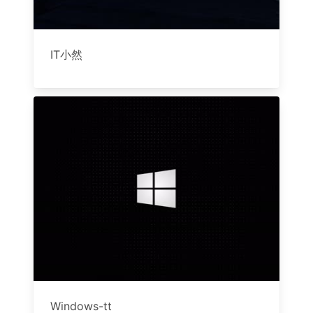
IT小然
Windows-tt