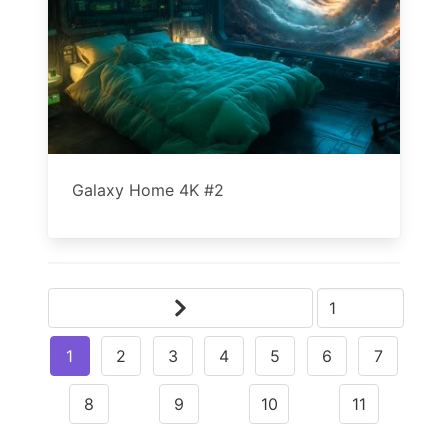
Galaxy Home 4K #2
1
2
3
4
5
6
7
8
9
10
11