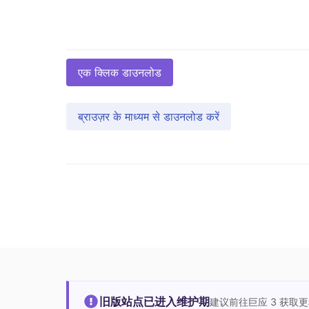
एक क्लिक डाउनलोड
ब्राउज़र के माध्यम से डाउनलोड करें
旧版站点已进入维护期
建议前往巨应 3 获取