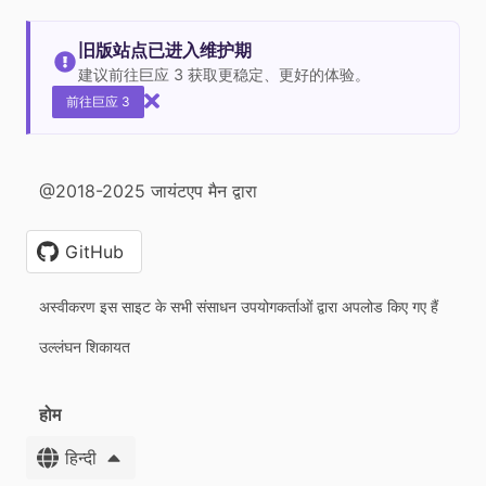
旧版站点已进入维护期
建议前往巨应 3 获取更稳定、更好的体验。
前往巨应 3
@2018-2025 जायंटएप मैन द्वारा
GitHub
अस्वीकरण इस साइट के सभी संसाधन उपयोगकर्ताओं द्वारा अपलोड किए गए हैं
उल्लंघन शिकायत
होम
हिन्दी