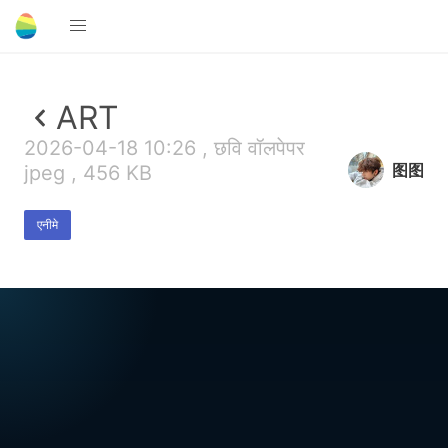
ART
2026-04-18 10:26 , छवि वॉलपेपर
图图
jpeg , 456 KB
एनीमे