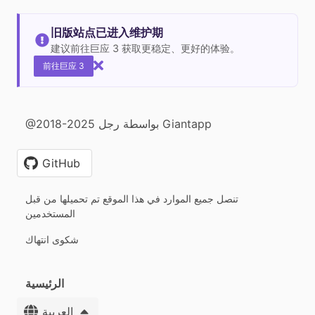
旧版站点已进入维护期
建议前往巨应 3 获取更稳定、更好的体验。
前往巨应 3
@2018-2025 بواسطة رجل Giantapp
GitHub
تنصل جميع الموارد في هذا الموقع تم تحميلها من قبل
المستخدمين
شكوى انتهاك
الرئيسية
العربية