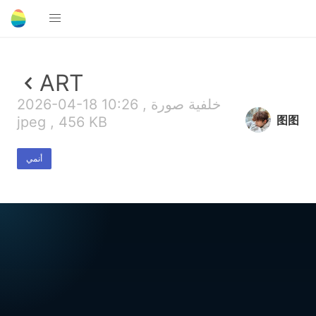
ART
2026-04-18 10:26 , خلفية صورة
图图
jpeg , 456 KB
أنمي