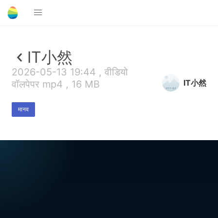
IT小然
2026-05-13 19:44 , वीडियो
IT小然
वॉलपेपर mp4 , 16 MB
मानव