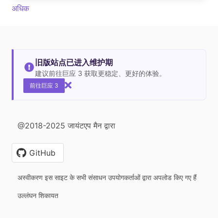
अधिक
旧版站点已进入维护期
建议前往巨应 3 获取更稳定、更好的体验。
前往巨应 3
@2018-2025 जायंटएप मैन द्वारा
GitHub
अस्वीकरण इस साइट के सभी संसाधन उपयोगकर्ताओं द्वारा अपलोड किए गए हैं
उल्लंघन शिकायत