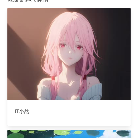
लेखक के अन्य वॉलपेपर
IT小然