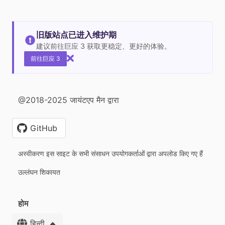
旧版站点已进入维护期
建议前往巨应 3 获取更稳定、更好的体验。
前往巨应 3
@2018-2025 जायंटएप मैन द्वारा
GitHub
अस्वीकरण इस साइट के सभी संसाधन उपयोगकर्ताओं द्वारा अपलोड किए गए हैं
उल्लंघन शिकायत
होम
हिन्दी